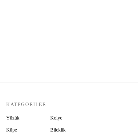
Yıldız Figürlü Rose
Firuze Taşlı Ay Yıldız
Gümüş Kolye
Kolye
1.999,00
₺
1.299,00
₺
KATEGORILER
Yüzük
Kolye
Küpe
Bileklik