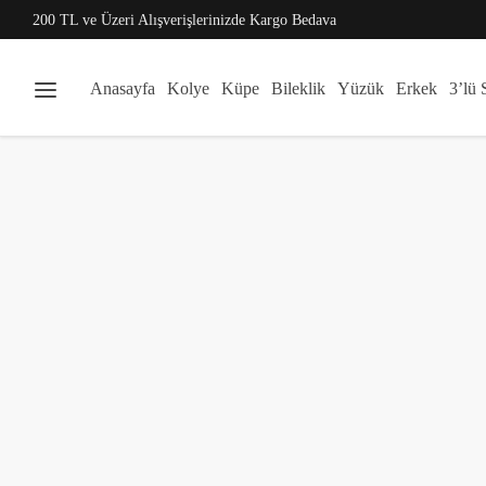
200 TL ve Üzeri Alışverişlerinizde Kargo Bedava
Anasayfa
Kolye
Küpe
Bileklik
Yüzük
Erkek
3’lü 