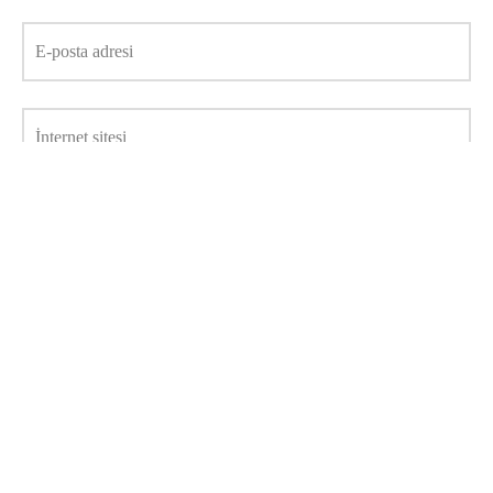
E-posta adresi
İnternet sitesi
Daha sonraki yorumlarımda kullanılması için adım, e-posta
adresim ve site adresim bu tarayıcıya kaydedilsin.