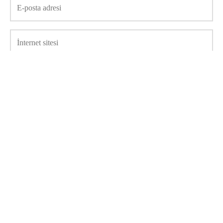
Daha sonraki yorumlarımda kullanılması için adım, e-posta
adresim ve site adresim bu tarayıcıya kaydedilsin.