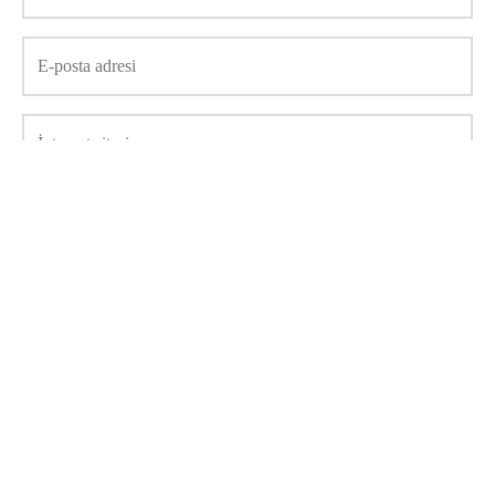
Daha sonraki yorumlarımda kullanılması için adım, e-posta
adresim ve site adresim bu tarayıcıya kaydedilsin.