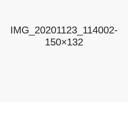
IMG_20201123_114002-
150×132