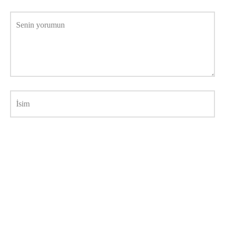
Senin yorumun
İsim
E-posta adresi
İnternet sitesi
Daha sonraki yorumlarımda kullanılması için adım, e-posta