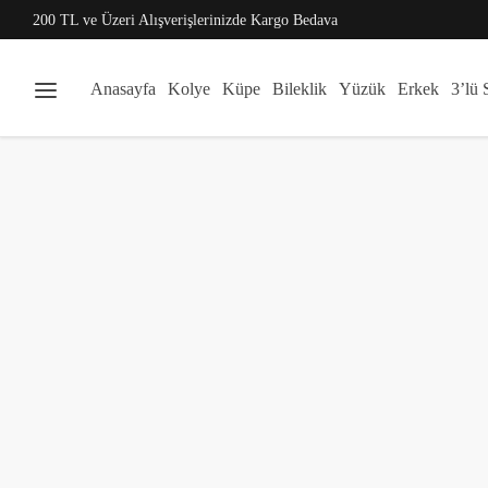
200 TL ve Üzeri Alışverişlerinizde Kargo Bedava
Anasayfa
Kolye
Küpe
Bileklik
Yüzük
Erkek
3’lü 