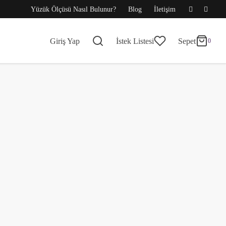
Yüzük Ölçüsü Nasıl Bulunur?
Blog
İletişim
0
Sepet
Giriş Yap
İstek Listesi
Sepet
0
Güncelleniyor…
Sepette ürün yok.
Alışverişe devam