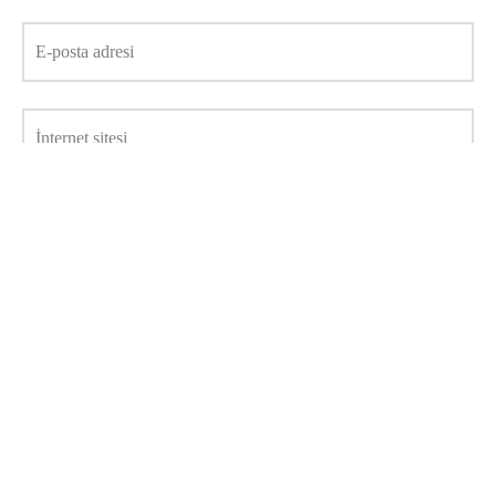
E-posta adresi
İnternet sitesi
Daha sonraki yorumlarımda kullanılması için adım, e-posta
adresim ve site adresim bu tarayıcıya kaydedilsin.