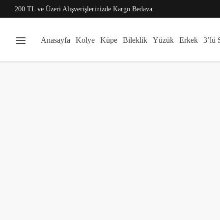
200 TL ve Üzeri Alışverişlerinizde Kargo Bedava
Anasayfa
Kolye
Küpe
Bileklik
Yüzük
Erkek
3’lü 