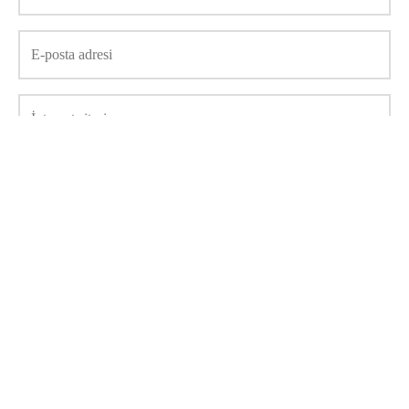
Daha sonraki yorumlarımda kullanılması için adım, e-posta
adresim ve site adresim bu tarayıcıya kaydedilsin.