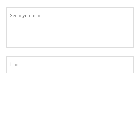
Senin yorumun
İsim
E-posta adresi
İnternet sitesi
Daha sonraki yorumlarımda kullanılması için adım, e-posta