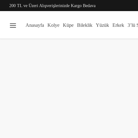
200 TL ve Üzeri Alışverişlerinizde Kargo Bedava
Anasayfa
Kolye
Küpe
Bileklik
Yüzük
Erkek
3’lü 